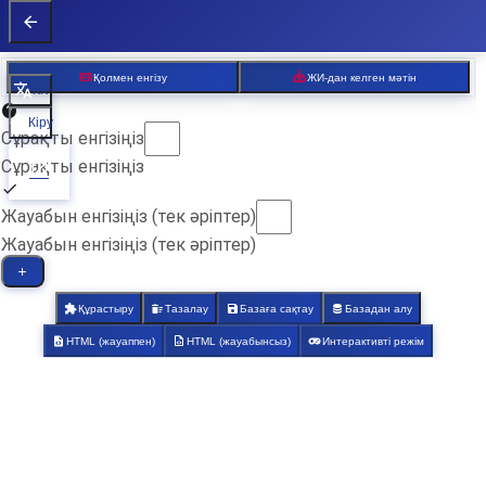
Қолмен енгізу
ЖИ-дан келген мәтін
KK
Кіру
Сұрақты енгізіңіз
Сұрақты енгізіңіз
Жауабын енгізіңіз (тек әріптер)
Жауабын енгізіңіз (тек әріптер)
Құрастыру
Тазалау
Базаға сақтау
Базадан алу
HTML (жауаппен)
HTML (жауабынсыз)
Интерактивті режім